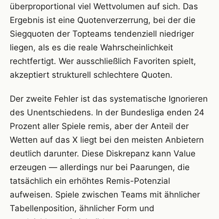
überproportional viel Wettvolumen auf sich. Das
Ergebnis ist eine Quotenverzerrung, bei der die
Siegquoten der Topteams tendenziell niedriger
liegen, als es die reale Wahrscheinlichkeit
rechtfertigt. Wer ausschließlich Favoriten spielt,
akzeptiert strukturell schlechtere Quoten.
Der zweite Fehler ist das systematische Ignorieren
des Unentschiedens. In der Bundesliga enden 24
Prozent aller Spiele remis, aber der Anteil der
Wetten auf das X liegt bei den meisten Anbietern
deutlich darunter. Diese Diskrepanz kann Value
erzeugen — allerdings nur bei Paarungen, die
tatsächlich ein erhöhtes Remis-Potenzial
aufweisen. Spiele zwischen Teams mit ähnlicher
Tabellenposition, ähnlicher Form und