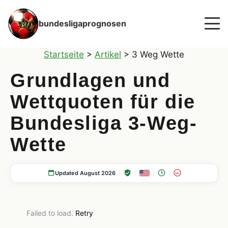
bundesligaprognosen
Startseite
>
Artikel
>
3 Weg Wette
Grundlagen und
Wettquoten für die
Bundesliga 3-Weg-
Wette
Updated August 2026
18+
Failed to load.
Retry