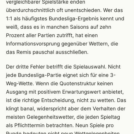
vergleichbarer Spielstärke enden
überdurchschnittlich oft unentschieden. Wer das
1:1 als häufigstes Bundesliga-Ergebnis kennt und
weiß, dass es in manchen Saisons auf zehn
Prozent aller Partien zutrifft, hat einen
Informationsvorsprung gegenüber Wettern, die
das Remis pauschal ausschließen.
Der dritte Fehler betrifft die Spielauswahl. Nicht
jede Bundesliga-Partie eignet sich für eine 3-
Weg-Wette. Wenn die Quotenstruktur keinen
Ausgang mit positivem Erwartungswert anbietet,
ist die richtige Entscheidung, nicht zu wetten. Das
klingt banal, widerspricht aber dem Verhalten der
meisten Gelegenheitswetter, die jeden Spieltag
als Pflichttermin betrachten. Neun Spiele pro
Runde bedeuten nicht neun Wettgelegenheiten.